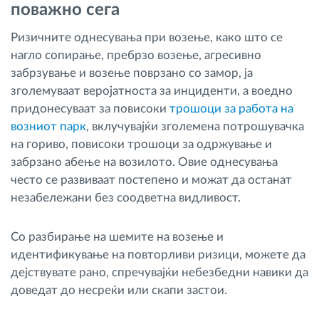
поважно сега
Ризичните однесувања при возење, како што се
нагло сопирање, пребрзо возење, агресивно
забрзување и возење поврзано со замор, ја
зголемуваат веројатноста за инциденти, а воедно
придонесуваат за повисоки
трошоци за работа на
возниот парк
, вклучувајќи зголемена потрошувачка
на гориво, повисоки трошоци за одржување и
забрзано абење на возилото. Овие однесувања
често се развиваат постепено и можат да останат
незабележани без соодветна видливост.
Со разбирање на шемите на возење и
идентификување на повторливи ризици, можете да
дејствувате рано, спречувајќи небезбедни навики да
доведат до несреќи или скапи застои.