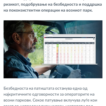
ризикот, подобрување на безбедноста и поддршка
Управување со горивото
на поконзистентни операции на возниот парк.
Планирање и следење на рутите
Автоматска идентификација на возачите
Откријте ги сите можности
Како ја решаваме
Калкулатор за заштеди
Безбедноста на патиштата останува една од
најкритичните одговорности за операторите на
возни паркови. Секое патување вклучува луѓе кои