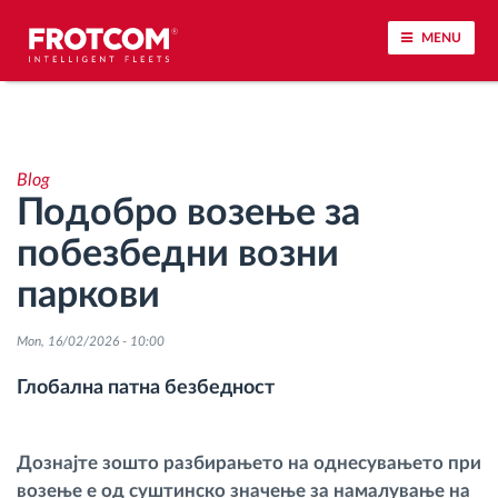
MENU
Лоцирање на возилото и сензорско следење
Blog
Анализа на возачкото однесување
Подобро возење за
побезбедни возни
Следење на времетраењето на возењето
паркови
Управување со работната сила
Mon, 16/02/2026 - 10:00
Далечинско преземање тахографски
Глобална патна безбедност
датотеки
Контрола на пристап
Дознајте зошто разбирањето на однесувањето при
возење е од суштинско значење за намалување на