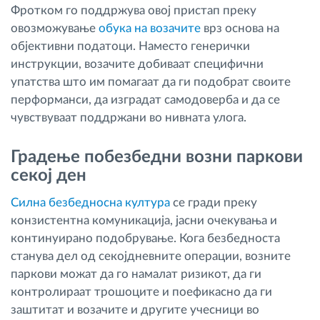
Фротком го поддржува овој пристап преку
овозможување
обука на возачите
врз основа на
објективни податоци. Наместо генерички
инструкции, возачите добиваат специфични
упатства што им помагаат да ги подобрат своите
перформанси, да изградат самодоверба и да се
чувствуваат поддржани во нивната улога.
Градење побезбедни возни паркови
секој ден
Силна безбедносна култура
се гради преку
конзистентна комуникација, јасни очекувања и
континуирано подобрување. Кога безбедноста
станува дел од секојдневните операции, возните
паркови можат да го намалат ризикот, да ги
контролираат трошоците и поефикасно да ги
заштитат и возачите и другите учесници во