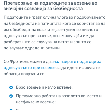
Претворање на податоците за возење во
значајни сознанија за безбедноста
Податоците играат клучна улога во подобрувањето
на безбедноста на патиштата кога се користат за да
им обезбедат на возачите јасен увид во нивното
однесување при возење, овозможувајќи им да
разберат што се случува на патот и зошто се
појавуваат одредени ризици.
Со Фротком, можете да
анализирате податоци за
однесувањето при возење
за да идентификувате
обрасци поврзани со:
Брзо возење и нагло вртење;
Прекумерно работа на возилото во место и
неефикасно возење;