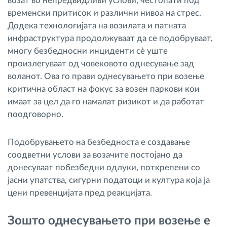
возат во непредвидливи услови, честопати под
временски притисок и различни нивоа на стрес.
Додека технологијата на возилата и патната
инфраструктура продолжуваат да се подобруваат,
многу безбедносни инциденти сè уште
произлегуваат од човековото однесување зад
воланот. Ова го прави однесувањето при возење
критична област на фокус за возен паркови кои
имаат за цел да го намалат ризикот и да работат
поодговорно.
Подобрувањето на безбедноста е создавање
соодветни услови за возачите постојано да
донесуваат побезбедни одлуки, поткрепени со
јасни упатства, сигурни податоци и култура која ја
цени превенцијата пред реакцијата.
Зошто однесувањето при возење е