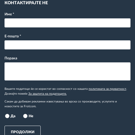
КОНТАКТИРАЈТЕ НЕ
Име
*
Е-пошта
*
Порака
Вашите податоци ќе се користат во согласност со нашата
политиката за приватност
.
Дознајте повеќе
За заштита на податоците.
Сакам да добивам рекламни известувања во врска со производите, услугите и
новостите за Frotcom.
Да
Не
ПРОДОЛЖИ