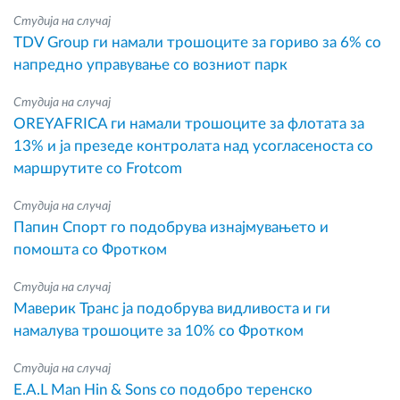
Студија на случај
TDV Group ги намали трошоците за гориво за 6% со
напредно управување со возниот парк
Студија на случај
OREYAFRICA ги намали трошоците за флотата за
13% и ја презеде контролата над усогласеноста со
маршрутите со Frotcom
Студија на случај
Папин Спорт го подобрува изнајмувањето и
помошта со Фротком
Студија на случај
Маверик Транс ја подобрува видливоста и ги
намалува трошоците за 10% со Фротком
Студија на случај
E.A.L Man Hin & Sons со подобро теренско