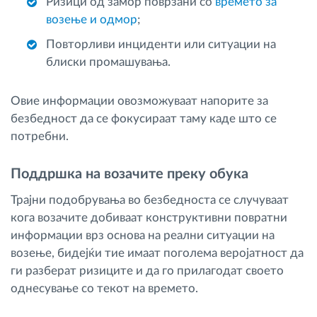
Ризици од замор поврзани со
времето за
возење и одмор
;
Повторливи инциденти или ситуации на
блиски промашувања.
Овие информации овозможуваат напорите за
безбедност да се фокусираат таму каде што се
потребни.
Поддршка на возачите преку обука
Трајни подобрувања во безбедноста се случуваат
кога возачите добиваат конструктивни повратни
информации врз основа на реални ситуации на
возење, бидејќи тие имаат поголема веројатност да
ги разберат ризиците и да го прилагодат своето
однесување со текот на времето.