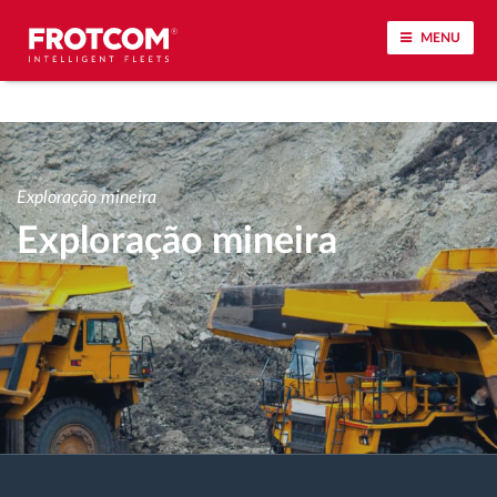
MENU
Localização de veículos e monitorização de
sensores
Exploração mineira
Análise do estilo de condução
Exploração mineira
Monitorização dos tempos de condução
Gestão de tarefas
Descarga remota de tacógrafo
Controlo de acesso