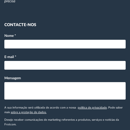
precisa
CONTACTE-NOS
Nome
*
E-mail
*
Mensagem
A sua informação será utilizada de acordo com a nossa
política de privacidade
. Pode saber
mais
sobre a proteção de dados.
Desejo receber comunicações de marketing referentes a produtos, serviços e notícias da
Frotcom.