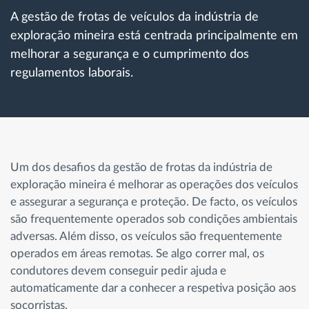
Gestão de Combustível
A gestão de frotas de veículos da indústria de
exploração mineira está centrada principalmente em
Planeamento e monitorização de rotas
melhorar a segurança e o cumprimento dos
regulamentos laborais.
Identificação automática de condutores
Ver todas as funcionalidades
Um dos desafios da gestão de frotas da indústria de
exploração mineira é melhorar as operações dos veículos
e assegurar a segurança e proteção. De facto, os veículos
Como resolvemos cada necessidade da
são frequentemente operados sob condições ambientais
atividade da frota
adversas. Além disso, os veículos são frequentemente
operados em áreas remotas. Se algo correr mal, os
Calculadora de Benefícios
condutores devem conseguir pedir ajuda e
automaticamente dar a conhecer a respetiva posição aos
socorristas.