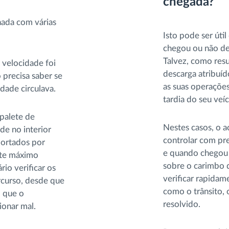
chegada?
nada com várias
Isto pode ser úti
chegou ou não de
Talvez, como resu
 velocidade foi
descarga atribuído
 precisa saber se
as suas operaçõe
idade circulava.
tardia do seu veíc
 palete de
Nestes casos, o a
de no interior
controlar com pr
portados por
e quando chegou 
ite máximo
sobre o carimbo 
io verificar os
verificar rapidam
curso, desde que
como o trânsito, 
l que o
resolvido.
ionar mal.