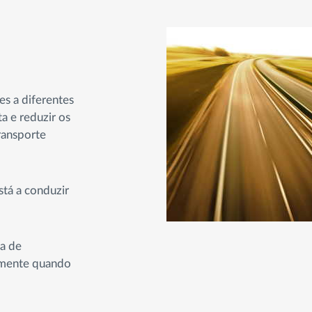
s a diferentes
a e reduzir os
ransporte
stá a conduzir
ma de
almente quando