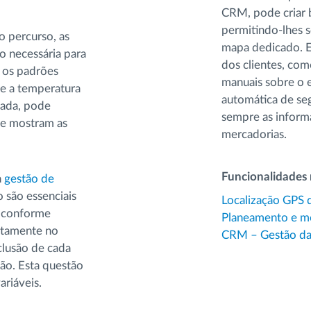
CRM, pode criar b
permitindo-lhes s
o percurso, as
mapa dedicado. E
o necessária para
dos clientes, co
e os padrões
manuais sobre o e
ue a temperatura
automática de seg
vada, pode
sempre as inform
ue mostram as
mercadorias.
Funcionalidades
a
gestão de
o são essenciais
Localização GPS 
s conforme
Planeamento e mo
etamente no
CRM – Gestão da 
lusão de cada
ção. Esta questão
ariáveis.