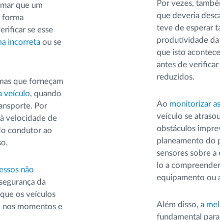
Por vezes, també
ormar que um
que deveria desca
e forma
teve de esperar 
rificar se esse
produtividade da 
ma incorreta
ou se
que isto acontece
antes de verific
reduzidos.
emas que forneçam
 veículo
, quando
Ao
monitorizar a
ransporte. Por
veículo se atraso
 à velocidade de
obstáculos imprev
 do condutor ao
planeamento do p
so.
sensores sobre a
lo a compreender
essos não
equipamento ou a 
 segurança da
 que os veículos
Além disso, a
mel
o, nos momentos e
fundamental para