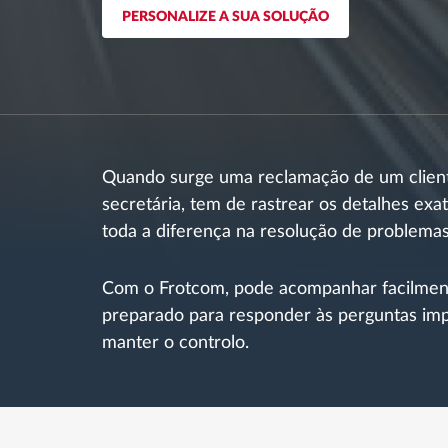
PERSONALIZE A SUA SOLUÇÃO
Controlo de acesso
Gestão de Combustível
Planeamento e monitorização de rotas
Quando surge uma reclamação de um client
Identificação automática de
secretária, tem de rastrear os detalhes e
condutores
toda a diferença na resolução de problemas
Ver todas as funcionalidades
Com o Frotcom, pode acompanhar facilmente
preparado para responder às perguntas impor
manter o controlo.