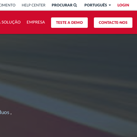
CIMENTO
HELP CENTER
PROCURAR
PORTUGUÊS
LOGIN
A SOLUÇÃO
EMPRESA
TESTE A DEMO
CONTACTE-NOS
duos