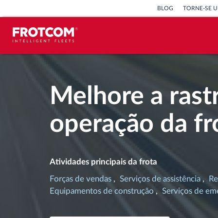
BLOG
TORNE-SE U
Localização de veículos e
monitorização de sensores
Melhore a rast
Análise do estilo de condução
operação da fr
Monitorização dos tempos de
condução
Atividades principais da frota
Gestão de tarefas
Forças de vendas
Serviços de assistência
Re
Equipamentos de construção
Serviços de em
Descarga remota de tacógrafo