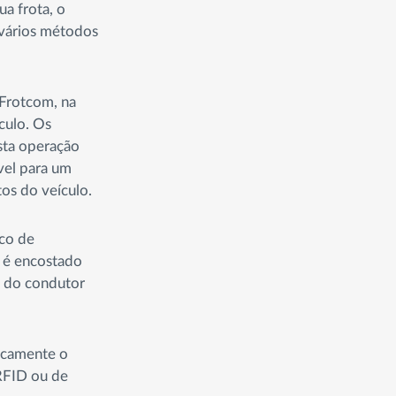
a frota, o
 vários métodos
 Frotcom, na
culo. Os
sta operação
vel para um
os do veículo.
co de
r é encostado
co do condutor
ticamente o
 RFID ou de