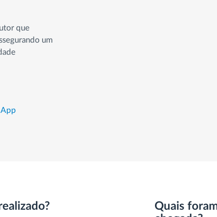
utor que
assegurando um
idade
r App
realizado?
Quais foram