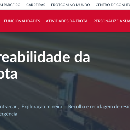
M PARCEIRO
CARREIRAS
FROTCOM NO MUNDO
CENTRO DE CONHE
FUNCIONALIDADES
ATIVIDADES DA FROTA
PERSONALIZE A SU
Como resolvemos cada necessidade da
atividade da frota
reabilidade da
Calculadora de Benefícios
ota
nt-a-car
Exploração mineira
Recolha e reciclagem de resí
ergência