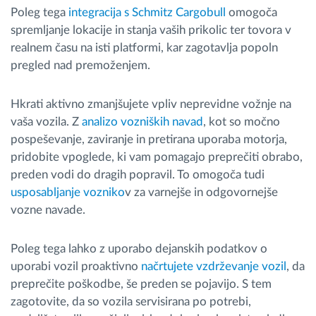
Poleg tega
integracija s Schmitz Cargobull
omogoča
spremljanje lokacije in stanja vaših prikolic ter tovora v
realnem času na isti platformi, kar zagotavlja popoln
pregled nad premoženjem.
Hkrati aktivno zmanjšujete vpliv neprevidne vožnje na
vaša vozila. Z
analizo vozniških navad
, kot so močno
pospeševanje, zaviranje in pretirana uporaba motorja,
pridobite vpoglede, ki vam pomagajo preprečiti obrabo,
preden vodi do dragih popravil. To omogoča tudi
usposabljanje vozniko
v za varnejše in odgovornejše
vozne navade.
Poleg tega lahko z uporabo dejanskih podatkov o
uporabi vozil proaktivno
načrtujete vzdrževanje vozil
, da
preprečite poškodbe, še preden se pojavijo. S tem
zagotovite, da so vozila servisirana po potrebi,