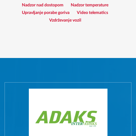
Nadzor nad dostopom
Nadzor temperature
Upravljanje porabe goriva
Video telematics
Vzdrževanje vozil