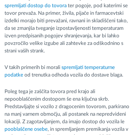
spremljati dostop do tovora
ter pogoje, pod katerimi se
tovor prevaža. Na primer, živila, pijače in farmacevtski
izdelki morajo biti prevažani, ravnani in skladiščeni tako,
da se zmanjša tveganje izpostavljenosti temperaturam
izven predpisanih pogojev shranjevanja, kar bi lahko
povzročilo velike izgube ali zahtevke za odškodnino s
strani vaših strank.
V takih primerih bi morali
spremljati temperaturne
podatke
od trenutka odhoda vozila do dostave blaga.
Poleg tega je zaščita tovora pred krajo ali
nepooblaščenim dostopom še ena ključna skrb.
Predstavljajte si vozilo z dragocenim tovorom, parkirano
na manj varnem območju, ali postanek na nepredvideni
lokaciji. Z zagotavljanjem, da imajo dostop do vozila le
pooblaščene osebe
, in spremljanjem premikanja vozila v