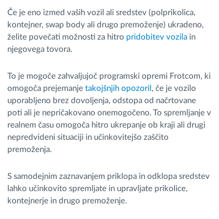
Če je eno izmed vaših vozil ali sredstev (polprikolica,
kontejner, swap body ali drugo premoženje) ukradeno,
želite povečati možnosti za hitro
pridobitev vozila
in
njegovega tovora.
To je mogoče zahvaljujoč programski opremi Frotcom, ki
omogoča prejemanje
takojšnjih opozoril
, če je vozilo
uporabljeno brez dovoljenja, odstopa od načrtovane
poti ali je nepričakovano onemogočeno. To spremljanje v
realnem času omogoča hitro ukrepanje ob kraji ali drugi
nepredvideni situaciji in učinkovitejšo zaščito
premoženja.
S samodejnim zaznavanjem priklopa in odklopa sredstev
lahko učinkovito spremljate in upravljate prikolice,
kontejnerje in drugo premoženje.