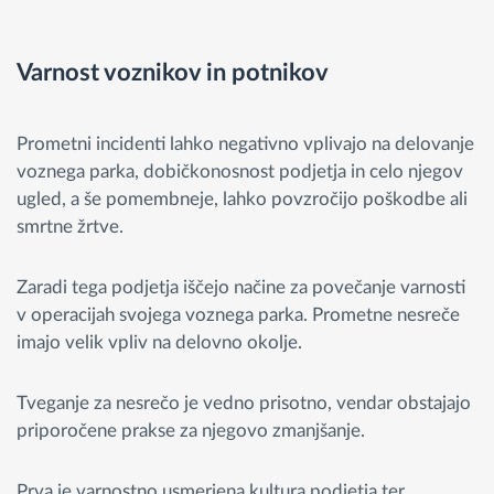
Varnost voznikov in potnikov
Prometni incidenti lahko negativno vplivajo na delovanje
voznega parka, dobičkonosnost podjetja in celo njegov
ugled, a še pomembneje, lahko povzročijo poškodbe ali
smrtne žrtve.
Zaradi tega podjetja iščejo načine za povečanje varnosti
v operacijah svojega voznega parka. Prometne nesreče
imajo velik vpliv na delovno okolje.
Tveganje za nesrečo je vedno prisotno, vendar obstajajo
priporočene prakse za njegovo zmanjšanje.
Prva je varnostno usmerjena kultura podjetja ter