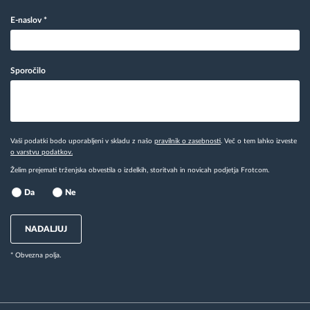
E-naslov
*
Sporočilo
Vaši podatki bodo uporabljeni v skladu z našo
pravilnik o zasebnosti
. Več o tem lahko izveste
o varstvu podatkov.
Želim prejemati trženjska obvestila o izdelkih, storitvah in novicah podjetja Frotcom.
Da
Ne
NADALJUJ
* Obvezna polja.