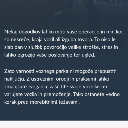
Načrtovanje in spremljanje poti
Samodejno prepoznavanje voznika
Nekaj dogodkov lahko moti vaše operacije in mir, kot
so nesreče, kraja vozil ali izguba tovora. To niso le
Odkrijte vse funkcije
slab dan v službi; povzročijo velike stroške, stres in
lahko ogrozijo vaše poslovanje ter ugled.
Zato varnosti voznega parka ni mogoče prepustiti
Kako bomo rešili vse potrebe dejavnosti flote
naključju. Z ustreznimi orodji in praksami lahko
zmanjšate tveganja, zaščitite svoje voznike ter
Izračun prihrankov
varujete vozila in premoženje. Tako ostanete vedno
korak pred morebitnimi težavami.