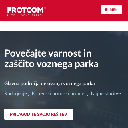
MENI
Sledenje vozil in spremljanje senzorjev
Analiza vedenja med vožnjo
Povečajte varnost in
zaščito voznega parka
Spremljanje voznih časov
Upravljanje delovne sile
Glavna področja delovanja voznega parka
Rudarjenje
Kopenski potniški promet
Nujne storitve
Oddaljen prenos podatkov iz tahografa
Nadzor nad dostopom
PRILAGODITE SVOJO REŠITEV
Upravljanje porabe goriva