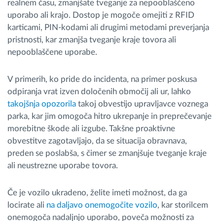
realnem času, zmanjšate tveganje za nepooblaščeno
uporabo ali krajo. Dostop je mogoče omejiti z RFID
karticami, PIN-kodami ali drugimi metodami preverjanja
pristnosti, kar zmanjša tveganje kraje tovora ali
nepooblaščene uporabe.
V primerih, ko pride do incidenta, na primer poskusa
odpiranja vrat izven določenih območij ali ur, lahko
takojšnja opozorila
takoj obvestijo upravljavce voznega
parka, kar jim omogoča hitro ukrepanje in preprečevanje
morebitne škode ali izgube. Takšne proaktivne
obvestitve zagotavljajo, da se situacija obravnava,
preden se poslabša, s čimer se zmanjšuje tveganje kraje
ali neustrezne uporabe tovora.
Če je vozilo ukradeno, želite imeti možnost, da ga
locirate ali
na daljavo onemogočite vozilo
, kar storilcem
onemogoča nadaljnjo uporabo, poveča možnosti za