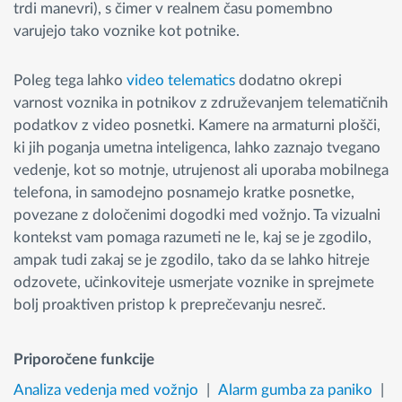
trdi manevri), s čimer v realnem času pomembno
varujejo tako voznike kot potnike.
Poleg tega lahko
video telematics
dodatno okrepi
varnost voznika in potnikov z združevanjem telematičnih
podatkov z video posnetki. Kamere na armaturni plošči,
ki jih poganja umetna inteligenca, lahko zaznajo tvegano
vedenje, kot so motnje, utrujenost ali uporaba mobilnega
telefona, in samodejno posnamejo kratke posnetke,
povezane z določenimi dogodki med vožnjo. Ta vizualni
kontekst vam pomaga razumeti ne le, kaj se je zgodilo,
ampak tudi zakaj se je zgodilo, tako da se lahko hitreje
odzovete, učinkoviteje usmerjate voznike in sprejmete
bolj proaktiven pristop k preprečevanju nesreč.
Priporočene funkcije
Analiza vedenja med vožnjo
Alarm gumba za paniko