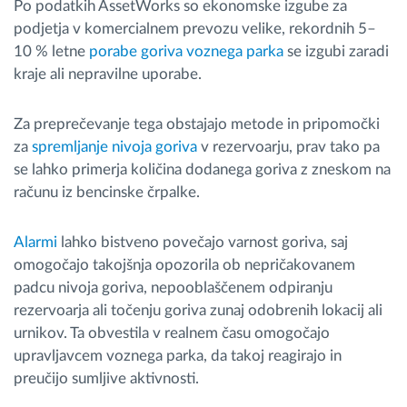
Po podatkih AssetWorks so ekonomske izgube za
podjetja v komercialnem prevozu velike, rekordnih 5–
10 % letne
porabe goriva voznega parka
se izgubi zaradi
kraje ali nepravilne uporabe.
Za preprečevanje tega obstajajo metode in pripomočki
za
spremljanje nivoja goriva
v rezervoarju, prav tako pa
se lahko primerja količina dodanega goriva z zneskom na
računu iz bencinske črpalke.
Alarmi
lahko bistveno povečajo varnost goriva, saj
omogočajo takojšnja opozorila ob nepričakovanem
padcu nivoja goriva, nepooblaščenem odpiranju
rezervoarja ali točenju goriva zunaj odobrenih lokacij ali
urnikov. Ta obvestila v realnem času omogočajo
upravljavcem voznega parka, da takoj reagirajo in
preučijo sumljive aktivnosti.