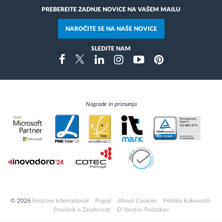
PREBEREITE ZADNJE NOVICE NA VAŠEM MAILU
NAROČITE SE NA NAŠE NOVICE
SLEDITE NAM
Instragram
Facebook
Twitter
Linkedin
Youtube
Pinterest
Nagrade in priznanja
© 2026
Frotcom International
Pogoji
About Cookies
Politika Kakovosti
Pravilnik o Zasebnosti
O Varstvu Podatkov