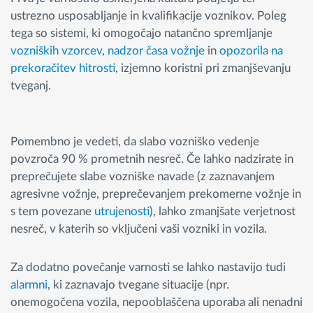
ustrezno usposabljanje in kvalifikacije voznikov. Poleg
tega so sistemi, ki omogočajo natančno spremljanje
vozniških vzorcev
,
nadzor časa vožnje
in
opozorila na
prekoračitev hitrosti
, izjemno koristni pri zmanjševanju
tveganj.
Pomembno je vedeti, da slabo vozniško vedenje
povzroča 90 % prometnih nesreč. Če lahko nadzirate in
preprečujete slabe vozniške navade (z zaznavanjem
agresivne vožnje, preprečevanjem prekomerne vožnje in
s tem povezane
utrujenosti
), lahko zmanjšate verjetnost
nesreč, v katerih so vključeni vaši vozniki in vozila.
Za dodatno povečanje varnosti se lahko nastavijo tudi
alarmni
, ki zaznavajo tvegane situacije (npr.
onemogočena vozila, nepooblaščena uporaba ali nenadni