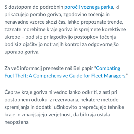
S dostopom do podrobnih
poročil voznega parka
, ki
prikazujejo porabo goriva, zgodovino točenja in
nenavadne vzorce skozi čas, lahko prepoznate trende,
zaznate morebitne kraje goriva in sprejmete korektivne
ukrepe – bodisi z prilagoditvijo postopkov točenja
bodisi z ojačitvijo notranjih kontrol za odgovornejšo
uporabo goriva.
Za več informacij prenesite naš Bel papir “
Combating
Fuel Theft: A Comprehensive Guide for Fleet Managers
.”
Čeprav kraje goriva ni vedno lahko odkriti, zlasti pri
postopnem odtoku iz rezervoarja, nekatere metode
spremljanja in dodatki učinkovito preprečujejo tehnike
kraje in zmanjšujejo verjetnost, da bi kraja ostala
neopažena.