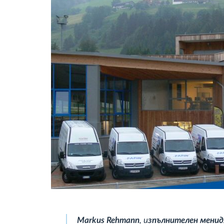
Markus Rehmann
, и
зпълнителен мени