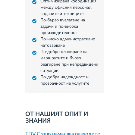
Оптимизирана координация
между офисния персонал,
водачите и техниците
По-бързо възлагане на
задачи и по-висока
производителност
По-ниско административно
натоварване
По-добро планиране на
маршрутите и бързо
реагиране при непредвидени
ситуации
По-добра надеждност и
прозрачност на услугите
ОТ НАШИЯТ ОПИТ И
ЗНАНИЯ
TDV Group намалява разходите