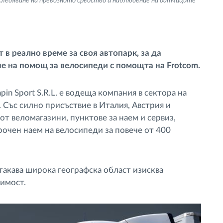
следяване на превозното средство и наблюдение на датчиците
 в реално време за своя автопарк, за да
е на помощ за велосипеди с помощта на Frotcom.
Papin Sport S.R.L. е водеща компания в сектора на
 Със силно присъствие в Италия, Австрия и
т веломагазини, пунктове за наем и сервиз,
срочен наем на велосипеди за повече от 400
акава широка географска област изисква
димост.