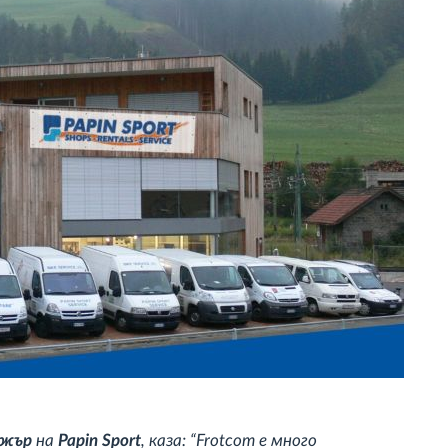
джър
на
Papin Sport
, каза: “Frotcom е много