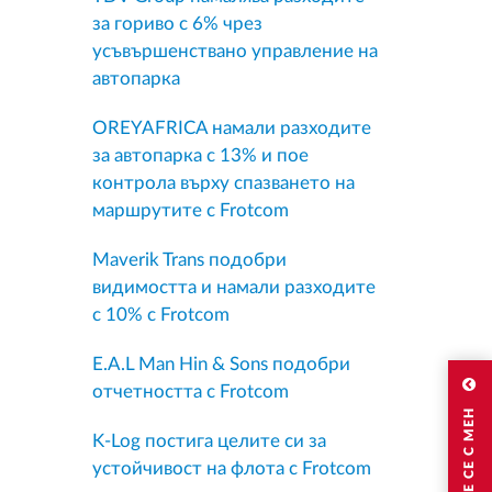
за гориво с 6% чрез
усъвършенствано управление на
автопарка
OREYAFRICA намали разходите
за автопарка с 13% и пое
контрола върху спазването на
маршрутите с Frotcom
Maverik Trans подобри
видимостта и намали разходите
с 10% с Frotcom
E.A.L Man Hin & Sons подобри
отчетността с Frotcom
СВЪРЖЕТЕ СЕ С МЕН
K-Log постига целите си за
устойчивост на флота с Frotcom