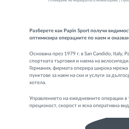
Планиране на маршрути и мониторинг | Про
тахограф
Контрол на достъпа
Разберете как Papin Sport получи видимост
оптимизира операциите по наем и оказван
Управление на горивото
Основана през 1979 г. в San Candido, Italy, 
Планиране на маршрути и
спортната търговия и наема на велосипеди.
мониторинг
Германия, фирмата оперира широка мрежа о
пунктове за наем на ски и услуги за дълго
Автоматична идентификация на
хотела.
шофьора
Управлението на ежедневните операции в т
Разберете за всички
прецизност, скорост и ясна оперативна ви
функционалности