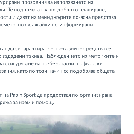
урирани прозрения за използването на
и. Те подпомагат за по-доброто планиране,
ости и дават на мениджърите по-ясна представа
 времето, позволявайки по-информирани
ат да се гарантира, че превозните средства се
о зададени такива. Наблюдението на метриките и
за осигуряване на по-безопасни шофьорски
азания, като по този начин се подобрява общата
 на Papin Sport да предоставя по-организирана,
мрежа за наем и помощ.