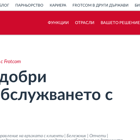
БЛОГ
ПАРНЬОРСТВО
КАРИЕРА
FROTCOM В ДРУГИ ДЪРЖАВИ
БИ
ФУНКЦИИ
ОТРАСЛИ
ВАШЕТО РЕШЕНИЕ
Как отговаряме на нуждите на всяка
флота
с Frotcom
Калкулатор за спестявания
одобри
обслужването с
правление на връзката с клиенти | Бележник | Отчети |