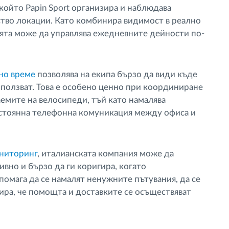
 който Papin Sport организира и наблюдава
тво локации. Като комбинира видимост в реално
ята може да управлява ежедневните дейности по-
но време
позволява на екипа бързо да види къде
използват. Това е особено ценно при координиране
аемите на велосипеди, тъй като намалява
остоянна телефонна комуникация между офиса и
ниторинг
, италианската компания може да
вно и бързо да ги коригира, когато
помага да се намалят ненужните пътувания, да се
тира, че помощта и доставките се осъществяват