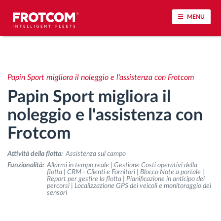
MENU
Tracciamento dei veicoli e monitoraggio dei
sensori
Papin Sport migliora il noleggio e l'assistenza con Frotcom
Papin Sport migliora il
Analisi dello stile di guida
noleggio e l'assistenza con
Monitoraggio dei tempi di guida
Frotcom
Gestione delle forza lavoro
Attività della flotta:
Assistenza sul campo
Funzionalità:
Allarmi in tempo reale | Gestione Costi operativi della
flotta | CRM - Clienti e Fornitori | Blocco Note a portale |
Download remoto del cronotachigrafo
Report per gestire la flotta | Pianificazione in anticipo dei
percorsi | Localizzazione GPS dei veicoli e monitoraggio dei
sensori
Controllo accessi