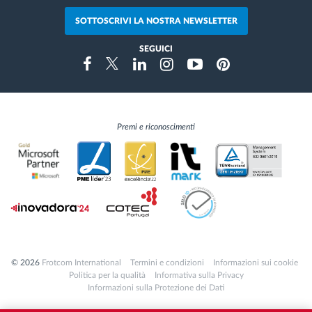
SOTTOSCRIVI LA NOSTRA NEWSLETTER
SEGUICI
Instragram
Facebook
Twitter
Linkedin
Youtube
Pinterest
Premi e riconoscimenti
© 2026
Frotcom International
Termini e condizioni
Informazioni sui cookie
Politica per la qualità
Informativa sulla Privacy
Informazioni sulla Protezione dei Dati