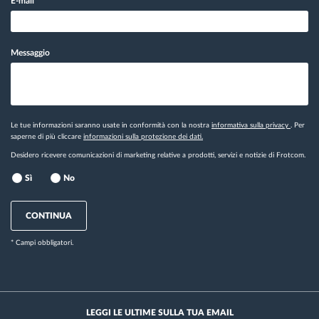
E-mail
*
Messaggio
Le tue informazioni saranno usate in conformità con la nostra
informativa sulla privacy
. Per
saperne di più cliccare
informazioni sulla protezione dei dati.
Desidero ricevere comunicazioni di marketing relative a prodotti, servizi e notizie di Frotcom.
Sì
No
CONTINUA
* Campi obbligatori.
LEGGI LE ULTIME SULLA TUA EMAIL