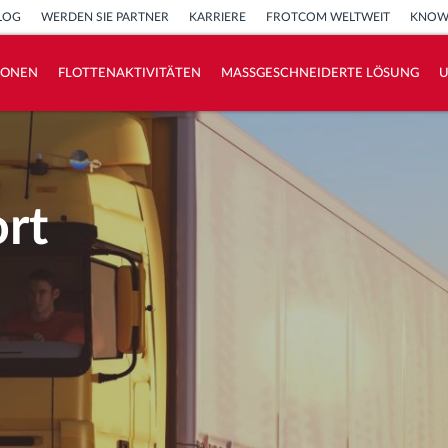
LOG
WERDEN SIE PARTNER
KARRIERE
FROTCOM WELTWEIT
KNOW
IONEN
FLOTTENAKTIVITÄTEN
MASSGESCHNEIDERTE LÖSUNG
How we solve each fleet activity needs
Ersparnis Rechner
rt