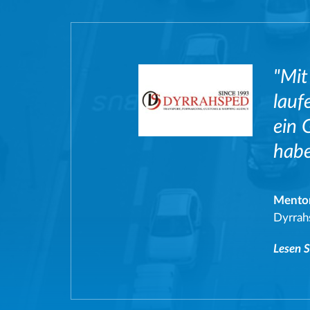
"Mit
lauf
ein 
habe
Mentor
Dyrrah
Lesen S