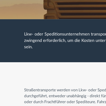
Fuel management
Route planning and monitoring
Lkw- oder Speditionsunternehmen transporti
Automatic driver identification
zwingend erforderlich, um die Kosten unte
sein.
Entdecken Sie alle Funktionen
Straßentransporte werden von Lkw- oder Sped
durchgeführt, entweder unabhängig - direkt fü
oder durch Frachtführer oder Spediteure. Fah