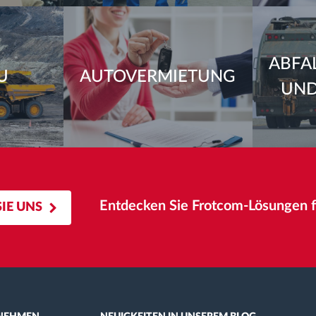
ABFA
U
AUTOVERMIETUNG
UND
Entdecken Sie Frotcom-Lösungen fü
IE UNS