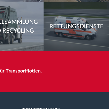
LLSAMMLUNG
RETTUNGSDIENSTE
 RECYCLING
r Тransportflotten.