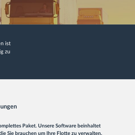
n ist
ig zu
sungen
komplettes Paket. Unsere Software beinhaltet
die Sie brauchen um Ihre Flotte zu verwalten,