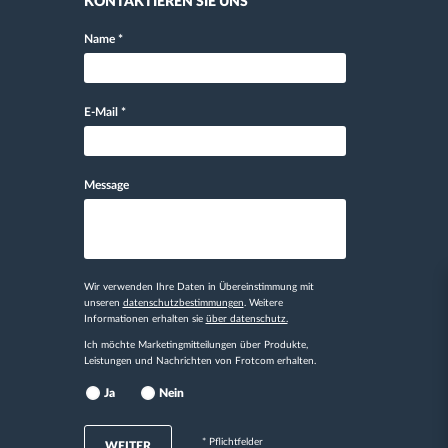
KONTAKTIEREN SIE UNS
Name
*
E-Mail
*
Message
Wir verwenden Ihre Daten in Übereinstimmung mit
unseren
datenschutzbestimmungen
. Weitere
Informationen erhalten sie
über datenschutz.
Ich möchte Marketingmitteilungen über Produkte,
Leistungen und Nachrichten von Frotcom erhalten.
Ja
Nein
* Pflichtfelder
WEITER