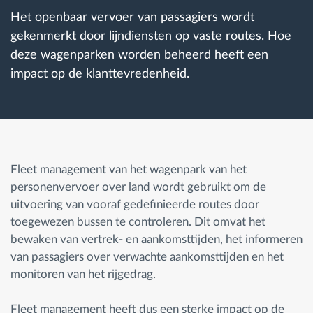
Het openbaar vervoer van passagiers wordt
gekenmerkt door lijndiensten op vaste routes. Hoe
Routeplanning en -monitoring
deze wagenparken worden beheerd heeft een
impact op de klanttevredenheid.
Automatische bestuurdersidentificatie
Ontdek alle functies
Fleet management van het wagenpark van het
personenvervoer over land wordt gebruikt om de
Hoe we de noden van elke vlootactiviteit
uitvoering van vooraf gedefinieerde routes door
oplossen
toegewezen bussen te controleren. Dit omvat het
bewaken van vertrek- en aankomsttijden, het informeren
Besparingscalculator
van passagiers over verwachte aankomsttijden en het
monitoren van het rijgedrag.
Fleet management heeft dus een sterke impact op de