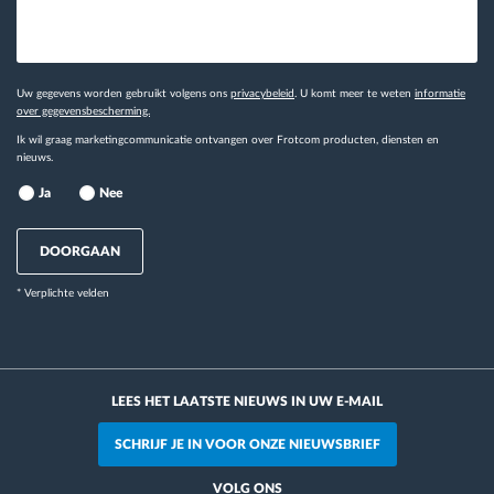
Uw gegevens worden gebruikt volgens ons
privacybeleid
. U komt meer te weten
informatie
over gegevensbescherming.
Ik wil graag marketingcommunicatie ontvangen over Frotcom producten, diensten en
nieuws.
Ja
Nee
DOORGAAN
* Verplichte velden
LEES HET LAATSTE NIEUWS IN UW E-MAIL
SCHRIJF JE IN VOOR ONZE NIEUWSBRIEF
VOLG ONS