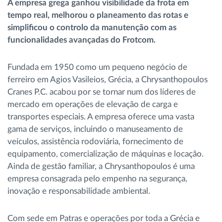
A empresa grega ganhou visibilidade da frota em
Gestão de Combustível
tempo real, melhorou o planeamento das rotas e
simplificou o controlo da manutenção com as
Planeamento e monitorização de rotas
funcionalidades avançadas do Frotcom.
Identificação automática de condutores
Fundada em 1950 como um pequeno negócio de
ferreiro em Agios Vasileios, Grécia, a Chrysanthopoulos
Cranes P.C. acabou por se tornar num dos líderes de
Ver todas as funcionalidades
mercado em operações de elevação de carga e
transportes especiais. A empresa oferece uma vasta
gama de serviços, incluindo o manuseamento de
veículos, assistência rodoviária, fornecimento de
Como resolvemos cada necessidade da
equipamento, comercialização de máquinas e locação.
atividade da frota
Ainda de gestão familiar, a Chrysanthopoulos é uma
empresa consagrada pelo empenho na segurança,
Calculadora de Benefícios
inovação e responsabilidade ambiental.
Com sede em Patras e operações por toda a Grécia e