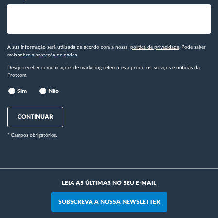
A sua informação será utilizada de acordo com a nossa
política de privacidade
. Pode saber
mais
sobre a proteção de dados.
Desejo receber comunicações de marketing referentes a produtos, serviços e notícias da
Frotcom.
Sim
Não
CONTINUAR
* Campos obrigatórios.
LEIA AS ÚLTIMAS NO SEU E-MAIL
SUBSCREVA A NOSSA NEWSLETTER