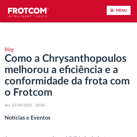
MENU
Localização de veículos e monitorização de
sensores
Blog
Como a Chrysanthopoulos
Análise do estilo de condução
melhorou a eficiência e a
Monitorização dos tempos de condução
conformidade da frota com
o Frotcom
Gestão de tarefas
Sex, 12/09/2025 - 10:00
Descarga remota de tacógrafo
Notícias e Eventos
Controlo de acesso