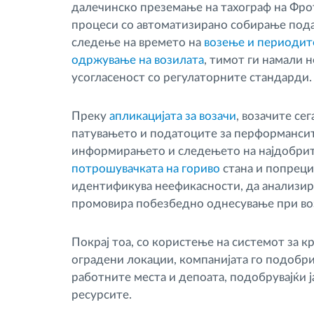
далечинско преземање на тахограф на Фрот
процеси со автоматизирано собирање пода
следење на времето на
возење и периодит
одржување на возилата
, тимот ги намали 
усогласеност со регулаторните стандарди.
Преку
апликацијата за возачи
, возачите се
патувањето и податоците за перформансит
информирањето и следењето на најдобрит
потрошувачката на гориво
стана и попреци
идентификува неефикасности, да анализир
промовира побезбедно однесување при во
Покрај тоа, со користење на системот за 
оградени локации, компанијата го подобри
работните места и депоата, подобрувајќи 
ресурсите.