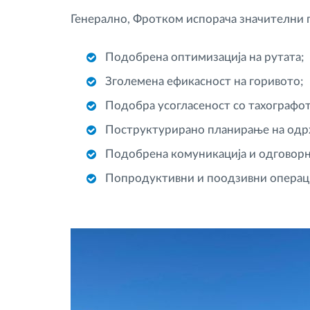
Генерално, Фротком испорача значителни 
Подобрена оптимизација на рутата;
Зголемена ефикасност на горивото;
Подобра усогласеност со тахографот
Поструктурирано планирање на одрж
Подобрена комуникација и одговорно
Попродуктивни и поодзивни операци