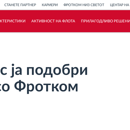
СТАНЕТЕ ПАРТНЕР
КАРИЕРИ
ФРОТКОМ НИЗ СВЕТОТ
ЦЕНТАР НА
АКТЕРИСТИКИ
АКТИВНОСТ НА ФЛОТА
ПРИЛАГОДЛИВО РЕШЕН
Како ја решаваме
Калкулатор за заштеди
с ја подобри
со Фротком