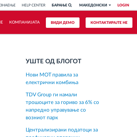
 ЗНАЕЊЕ
HELP CENTER
БАРАЊЕ
МАКЕДОНСКИ
LOGIN
ИЕ
КОМПАНИЈАТА
ВИДИ ДЕМО
КОНТАКТИРАЈТЕ НЕ
УШТЕ ОД БЛОГОТ
Нови MOT правила за
електрични комбиња
TDV Group ги намали
трошоците за гориво за 6% со
напредно управување со
возниот парк
Централизирани податоци за