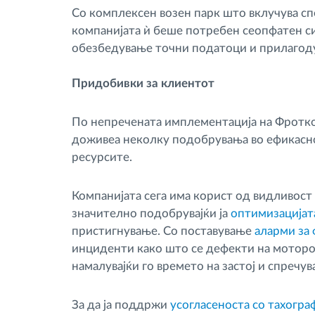
Со комплексен возен парк што вклучува сп
компанијата ѝ беше потребен сеопфатен с
обезбедување точни податоци и прилагоду
Придобивки за клиентот
По непречената имплементација на Фротко
доживеа неколку подобрувања во ефикасно
ресурсите.
Компанијата сега има корист од видливост 
значително подобрувајќи ја
оптимизацијата
пристигнување. Со поставување
аларми за
инциденти како што се дефекти на моторо
намалувајќи го времето на застој и спречу
За да ја поддржи
усогласеноста со тахогра