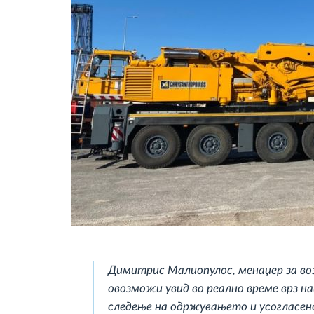
Димитрис Малиопулос, менаџер за воз
овозможи увид во реално време врз н
следење на одржувањето и усогласен