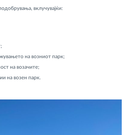
подобрувања, вклучувајќи:
;
увањето на возниот парк;
ст на возачите;
и на возен парк.