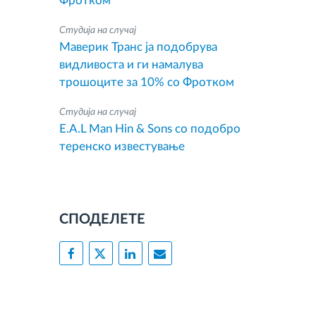
Фротком
Студија на случај
Маверик Транс ја подобрува
видливоста и ги намалува
трошоците за 10% со Фротком
Студија на случај
E.A.L Man Hin & Sons со подобро
теренско известување
СПОДЕЛЕТЕ