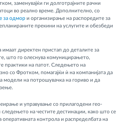
ком, заменувајќи ги долготрајните рачни
тоци во реално време. Дополнително, со
е за одмор
и организирање на распоредите за
непланираните прекини на услугите и обезбеди
га имаат директен пристап до деталите за
е, што го олеснува комуницирањето,
е практики на патот. Следењето на
зно со Фротком, помагајќи ѝ на компанијата да
а модели на потрошувачка на гориво и да
зење.
креирање и управување со прилагодени гео-
 следењето на честите дестинации, како што се
ја оперативната контрола и распределбата на