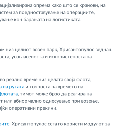
ецијализирана опрема како што се кранови, на
истем за поедноставување на операциите,
вање кон барањата на логистиката.
м низ целиот возен парк, Хрисантопулос веднаш
ста, усогласеноста и искористеноста на
во реално време низ целата своја флота,
 на рутата
и точноста на времето на
 флотата
, тимот може брзо да реагира на
т или абнормално однесување при возење,
вајќи оперативни прекини.
фите
, Хрисантопулос сега го користи модулот за