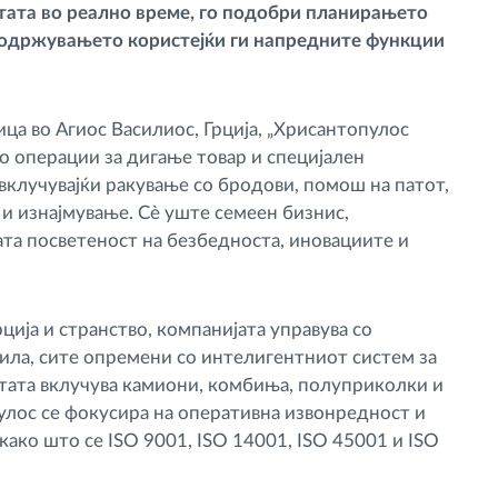
тата во реално време, го подобри планирањето
а одржувањето користејќи ги напредните функции
ца во Агиос Василиос, Грција, „Хрисантопулос
во операции за дигање товар и специјален
вклучувајќи ракување со бродови, помош на патот,
 и изнајмување. Сè уште семеен бизнис,
ата посветеност на безбедноста, иновациите и
ција и странство, компанијата управува со
ила, сите опремени со интелигентниот систем за
отата вклучува камиони, комбиња, полуприколки и
улос се фокусира на оперативна извонредност и
ако што се ISO 9001, ISO 14001, ISO 45001 и ISO