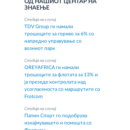
ОД НАШИОТ ЦЕНТАР НА
ЗНАЕЊЕ
Студија на случај
TDV Group ги намали
трошоците за гориво за 6% со
напредно управување со
возниот парк
Студија на случај
OREYAFRICA ги намали
трошоците за флотата за 13% и
ја презеде контролата над
усогласеноста со маршрутите со
Frotcom
Студија на случај
Папин Спорт го подобрува
изнајмувањето и помошта со