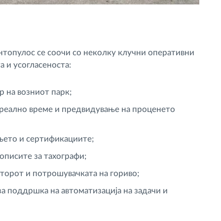
топулос се соочи со неколку клучни оперативни
а и усогласеноста:
 на возниот парк;
 реално време и предвидување на проценето
њето и сертификациите;
описите за тахографи;
торот и потрошувачката на гориво;
за поддршка на автоматизација на задачи и