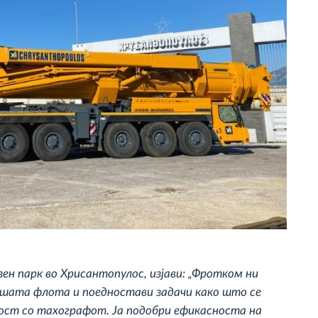
ен парк во Хрисантопулос, изјави: „Фротком ни
ашата флота и поедностави задачи како што се
ост со тахографот. Ја подобри ефикасноста на