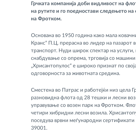
Грчката компанија доби видливост на фло
на рутите и го поедностави следењето н
Контрола на пристап
на Фротком.
Управување со горивото
Основана во 1950 година како мала ковачни
Кранс“ П.Ц. прерасна во лидер на пазарот 
Планирање и следење на рутите
транспорт. Нуди широк спектар на услуги, 
снабдување со опрема, трговија со машини
„Хрисантопулос“ е широко признат по свој
Автоматска идентификација на
одговорноста за животната средина.
возачите
Сместена во Патрас и работејќи низ цела Гр
Откријте ги сите можности
разновидна флота од 28 тешки и лесни воз
управување со возен парк на Фротком. Фл
четири хибридни лесни возила. Хрисантоп
поседува врвни меѓународни сертификати к
39001.