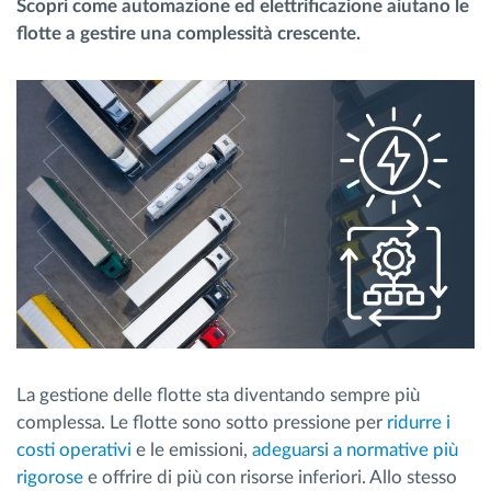
Scopri come automazione ed elettrificazione aiutano le
Gestione carburante
flotte a gestire una complessità crescente.
Pianificazione dei percorsi e monitoraggio
Identificazione automatica del conducente
Scopri tutte le caratteristiche
Come risolviamo tutte le attività della flotta
Scopri quanto risparmi
La gestione delle flotte sta diventando sempre più
complessa. Le flotte sono sotto pressione per
ridurre i
costi operativi
e le emissioni,
adeguarsi a normative più
rigorose
e offrire di più con risorse inferiori. Allo stesso