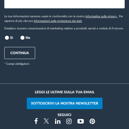
Le tue informazioni saranno usate in conformità con la nostra
informativa sulla privacy
. Per
saperne di più cliccare
informazioni sulla protezione dei dati.
Desidero ricevere comunicazioni di marketing relative a prodotti, servizi e notizie di Frotcom.
Sì
No
CONTINUA
* Campi obbligatori.
LEGGI LE ULTIME SULLA TUA EMAIL
SOTTOSCRIVI LA NOSTRA NEWSLETTER
SEGUICI
Instragram
Facebook
Twitter
Linkedin
Youtube
Pinterest