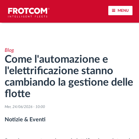
MENU
Tracciamento dei veicoli e monitoraggio dei
sensori
Blog
Come l'automazione e
Analisi dello stile di guida
l'elettrificazione stanno
Monitoraggio dei tempi di guida
cambiando la gestione delle
flotte
Gestione delle forza lavoro
Mer, 24/06/2026 - 10:00
Download remoto del cronotachigrafo
Notizie & Eventi
Controllo accessi