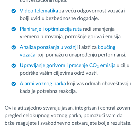
konverzacionih upita.
Video telematika
za veću odgovornost vozača i
bolji uvid u bezbednosne događaje.
Planiranje i optimizacija ruta
radi smanjenja
vremena putovanja, potrošnje goriva i emisija.
Analiza ponašanja u vožnji
i alati za
koučing
vozača
koji pomažu u unapređenju performansi.
Upravljanje gorivom i praćenje CO₂ emisija
u cilju
podrške vašim ciljevima održivosti.
Alarmi voznog parka
koji vas odmah obaveštavaju
kada je potrebna reakcija.
Ovi alati zajedno stvaraju jasan, integrisan i centralizovan
pregled celokupnog voznog parka, pomažući vam da
brže reagujete i svakodnevno ostvarujete bolje rezultate.