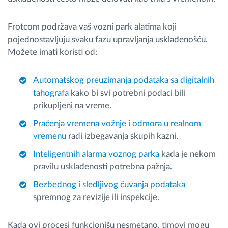
Frotcom podržava vaš vozni park alatima koji
pojednostavljuju svaku fazu upravljanja usklađenošću.
Možete imati koristi od:
Automatskog preuzimanja podataka sa digitalnih
tahografa
kako bi svi potrebni podaci bili
prikupljeni na vreme.
Praćenja vremena vožnje i odmora u realnom
vremenu
radi izbegavanja skupih kazni.
Inteligentnih alarma voznog parka
kada je nekom
pravilu usklađenosti potrebna pažnja.
Bezbednog i sledljivog čuvanja podataka
spremnog za revizije ili inspekcije.
Kada ovi procesi funkcionišu nesmetano, timovi mogu