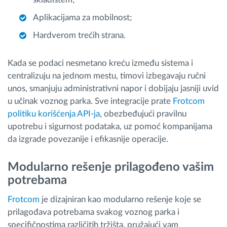
Aplikacijama za mobilnost;
Hardverom trećih strana.
Kada se podaci nesmetano kreću između sistema i
centralizuju na jednom mestu, timovi izbegavaju ručni
unos, smanjuju administrativni napor i dobijaju jasniji uvid
u učinak voznog parka. Sve integracije prate
Frotcom
politiku korišćenja API-ja
, obezbeđujući pravilnu
upotrebu i sigurnost podataka, uz pomoć kompanijama
da izgrade povezanije i efikasnije operacije.
Modularno rešenje prilagođeno vašim
potrebama
Frotcom
je dizajniran kao modularno rešenje koje se
prilagođava potrebama svakog voznog parka i
specifičnostima različitih tržišta, pružajući vam