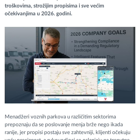
troškovima, strožijim propisima i sve većim
očekivanjima u 2026. godini.
Planiranje i nadgledanje rute
Automatska identifikacija vozača
Otkrijte sve funkcije
Kako rešavamo sve aktivnosti voznog parka
Kalkulator uštede
Menadžeri voznih parkova u različitim sektorima
prepoznaju da se poslovanje menja brže nego ikada
ranije, jer propisi postaju sve zahtevniji, klijenti očekuju