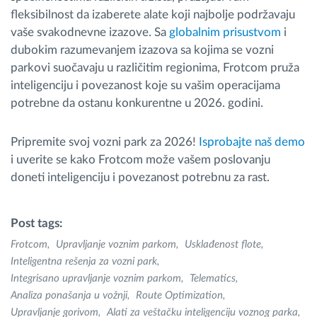
fleksibilnost da izaberete alate koji najbolje podržavaju
vaše svakodnevne izazove. Sa
globalnim prisustvom
i
dubokim razumevanjem izazova sa kojima se vozni
parkovi suočavaju u različitim regionima, Frotcom pruža
inteligenciju i povezanost koje su vašim operacijama
potrebne da ostanu konkurentne u 2026. godini.
Pripremite svoj vozni park za 2026!
Isprobajte naš demo
i uverite se kako Frotcom može vašem poslovanju
doneti inteligenciju i povezanost potrebnu za rast.
Post tags:
Frotcom
Upravljanje voznim parkom
Usklađenost flote
Inteligentna rešenja za vozni park
Integrisano upravljanje voznim parkom
Telematics
Analiza ponašanja u vožnji
Route Optimization
Upravljanje gorivom
Alati za veštačku inteligenciju voznog parka