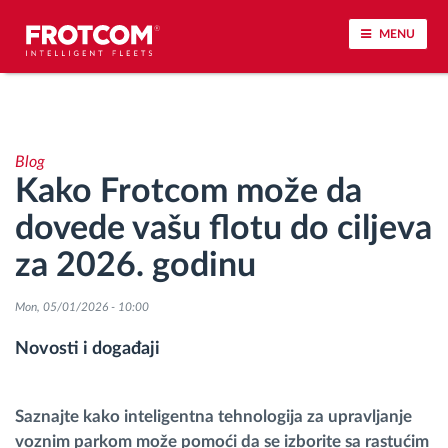
MENU
Praćenje vozila i nadzor senzora
Blog
Analiza ponašanja u vožnji
Kako Frotcom može da
dovede vašu flotu do ciljeva
Praćenje vremena vožnje
za 2026. godinu
Upravljanje radnom snagom
Mon, 05/01/2026 - 10:00
Daljinsko preuzimanje tahografa
Novosti i događaji
Kontrola pristupa
Saznajte kako inteligentna tehnologija za upravljanje
voznim parkom može pomoći da se izborite sa rastućim
Upravljanje gorivom