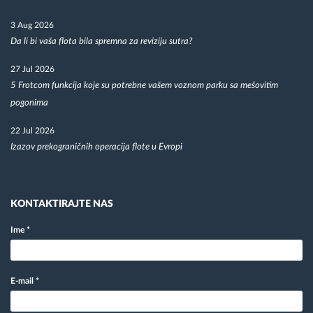
3 Aug 2026
Da li bi vaša flota bila spremna za reviziju sutra?
27 Jul 2026
5 Frotcom funkcija koje su potrebne vašem voznom parku sa mešovitim
pogonima
22 Jul 2026
Izazov prekograničnih operacija flote u Evropi
KONTAKTIRAJTE NAS
Ime
*
E-mail
*