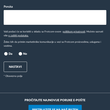
Poruka
Vaši podaci će se koristiti u skladu sa Frotcom-ovom
politikom privatnosti
. Možete saznati
više
o zaštiti podataka.
Želeo bih da primim marketinške komunikacije u vezi sa Frotcom proizvodima, uslugama i
vestima.
Da
No
NASTAVI
* Obavezna polja
PROČITAJTE NAJNOVIJE PORUKE E-POŠTE
PRETPLATITE SE NA NAŠ BILTEN