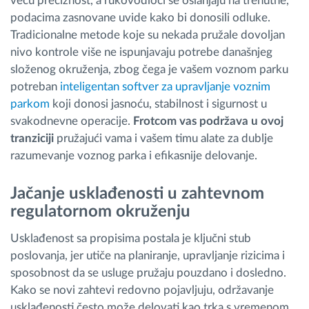
veću preciznost, a rukovodioci se oslanjaju na trenutne,
podacima zasnovane uvide kako bi donosili odluke.
Tradicionalne metode koje su nekada pružale dovoljan
nivo kontrole više ne ispunjavaju potrebe današnjeg
složenog okruženja, zbog čega je vašem voznom parku
potreban
inteligentan softver za upravljanje voznim
parkom
koji donosi jasnoću, stabilnost i sigurnost u
svakodnevne operacije.
Frotcom vas podržava u ovoj
tranziciji
pružajući vama i vašem timu alate za dublje
razumevanje voznog parka i efikasnije delovanje.
Jačanje usklađenosti u zahtevnom
regulatornom okruženju
Usklađenost sa propisima postala je ključni stub
poslovanja, jer utiče na planiranje, upravljanje rizicima i
sposobnost da se usluge pružaju pouzdano i dosledno.
Kako se novi zahtevi redovno pojavljuju, održavanje
usklađenosti često može delovati kao trka s vremenom.