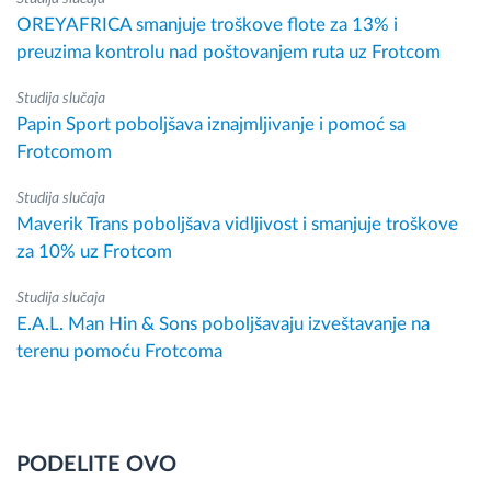
OREYAFRICA smanjuje troškove flote za 13% i
preuzima kontrolu nad poštovanjem ruta uz Frotcom
Studija slučaja
Papin Sport poboljšava iznajmljivanje i pomoć sa
Frotcomom
Studija slučaja
Maverik Trans poboljšava vidljivost i smanjuje troškove
za 10% uz Frotcom
Studija slučaja
E.A.L. Man Hin & Sons poboljšavaju izveštavanje na
terenu pomoću Frotcoma
PODELITE OVO