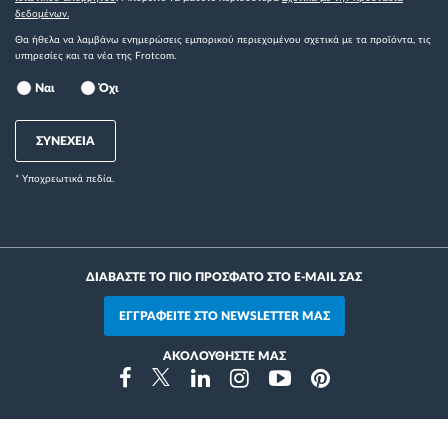
δεδομένων.
Θα ήθελα να λαμβάνω ενημερώσεις εμπορικού περιεχομένου σχετικά με τα προϊόντα, τις
υπηρεσίες και τα νέα της Frotcom.
Ναι
Όχι
ΣΥΝΕΧΕΙΑ
* Yποχρεωτικά πεδία.
ΔΙΑΒΑΣΤΕ ΤΟ ΠΙΟ ΠΡΟΣΦΑΤΟ ΣΤΟ E-MAIL ΣΑΣ
ΕΓΓΡΑΦΕΙΤΕ ΣΤΟ NEWSLETTER ΜΑΣ
ΑΚΟΛΟΥΘΗΣΤΕ ΜΑΣ
Instragram
Facebook
Twitter
Linkedin
Youtube
Pinterest