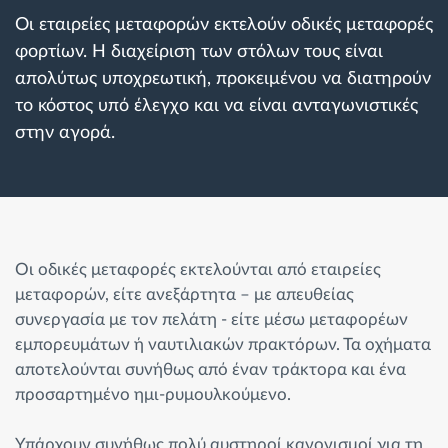
Διαχείριση καυσίμου
Οι εταιρείες μεταφορών εκτελούν οδικές μεταφορές
φορτίων. Η διαχείριση των στόλων τους είναι
Σχεδιασμός και παρακολούθηση διαδρομής
απολύτως υποχρεωτική, προκειμένου να διατηρούν
το κόστος υπό έλεγχο και να είναι ανταγωνιστικές
Αυτόματη αναγνώριση οδηγού
στην αγορά.
Ανακαλύψτε όλα τα χαρακτηριστικά
Οι οδικές μεταφορές εκτελούνται από εταιρείες
Πώς να λύσουμε τις ανάγκες των
μεταφορών, είτε ανεξάρτητα – με απευθείας
δραστηριοτήτων του στόλου
συνεργασία με τον πελάτη - είτε μέσω μεταφορέων
εμπορευμάτων ή ναυτιλιακών πρακτόρων. Τα οχήματα
αποτελούνται συνήθως από έναν τράκτορα και ένα
Υπολογιστής εξοικονόμησης
προσαρτημένο ημι-ρυμουλκούμενο.
Υπάρχουν συνήθως πολύ αυστηροί κανονισμοί για τη