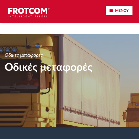
ΜΕΝΟΥ
Εντοπισμός οχημάτων και παρακολούθηση
αισθητήρων
Οδικές μεταφορές
Ανάλυση οδηγικής συμπεριφοράς
Οδικές μεταφορές
Παρακολούθηση του χρόνου οδήγησης
Διαχείριση εργατικού δυναμικού
Λήψη ταχογράφου από απόσταση
Έλεγχος πρόσβασης