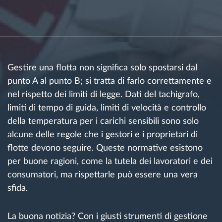
Gestione carburante
Pianificazione dei percorsi e monitoraggio
Identificazione automatica del conducente
Gestire una flotta non significa solo spostarsi dal
punto A al punto B; si tratta di farlo correttamente e
Scopri tutte le caratteristiche
nel rispetto dei limiti di legge. Dati del tachigrafo,
limiti di tempo di guida, limiti di velocità e controllo
della temperatura per i carichi sensibili sono solo
alcune delle regole che i gestori e i proprietari di
Come risolviamo tutte le attività della flotta
flotte devono seguire. Queste normative esistono
per buone ragioni, come la tutela dei lavoratori e dei
Scopri quanto risparmi
consumatori, ma rispettarle può essere una vera
sfida.
La buona notizia? Con i giusti strumenti di gestione