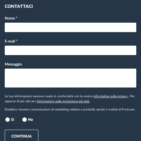
CONTATTACI
Nome
*
E-mail
*
Messaggio
Le tue informazioni saranno usate in conformità con la nostra
informativa sulla privacy
. Per
saperne di più cliccare
informazioni sulla protezione dei dati.
Desidero ricevere comunicazioni di marketing relative a prodotti, servizi e notizie di Frotcom.
Sì
No
CONTINUA