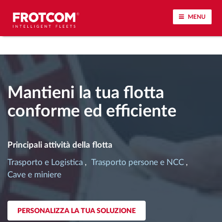
MENU
Tracciamento dei veicoli e monitoraggio dei
sensori
Mantieni la tua flotta
Analisi dello stile di guida
conforme ed efficiente
Monitoraggio dei tempi di guida
Principali attività della flotta
Gestione delle forza lavoro
Trasporto e Logistica
Trasporto persone e NCC
Cave e miniere
Download remoto del cronotachigrafo
Controllo accessi
PERSONALIZZA LA TUA SOLUZIONE