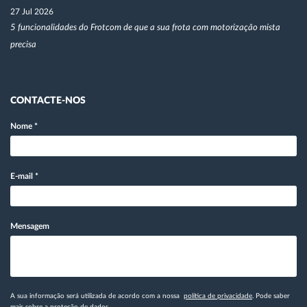
27 Jul 2026
5 funcionalidades do Frotcom de que a sua frota com motorização mista
precisa
CONTACTE-NOS
Nome
*
E-mail
*
Mensagem
A sua informação será utilizada de acordo com a nossa
política de privacidade
. Pode saber
mais
sobre a proteção de dados.