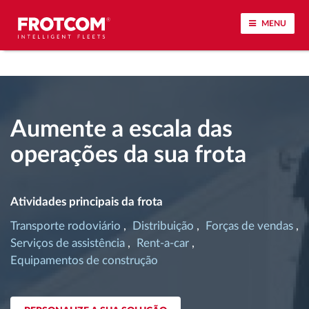
MENU
Localização de veículos e monitorização de
sensores
Aumente a escala das
Análise do estilo de condução
operações da sua frota
Monitorização dos tempos de condução
Atividades principais da frota
Gestão de tarefas
Transporte rodoviário
Distribuição
Forças de vendas
Serviços de assistência
Rent-a-car
Descarga remota de tacógrafo
Equipamentos de construção
Controlo de acesso