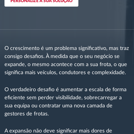
PERSONALIZE A SUA SOLUÇÃO
Gestão de Combustível
Planeamento e monitorização de rotas
Identificação automática de condutores
O crescimento é um problema significativo, mas traz
Ver todas as funcionalidades
consigo desafios. À medida que o seu negócio se
expande, o mesmo acontece com a sua frota, o que
significa mais veículos, condutores e complexidade.
Como resolvemos cada necessidade da
O verdadeiro desafio é aumentar a escala de forma
atividade da frota
eficiente sem perder visibilidade, sobrecarregar a
sua equipa ou contratar uma nova camada de
Calculadora de Benefícios
gestores de frotas.
A expansão não deve significar mais dores de