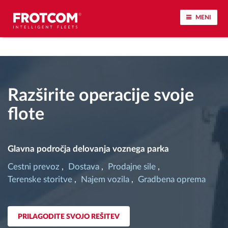
MENI
Sledenje vozil in spremljanje senzorjev
Analiza vedenja med vožnjo
Razširite operacije svoje
flote
Spremljanje voznih časov
Upravljanje delovne sile
Glavna področja delovanja voznega parka
Cestni prevoz
Dostava
Prodajne sile
Oddaljen prenos podatkov iz tahografa
Terenske storitve
Najem vozila
Gradbena oprema
Nadzor nad dostopom
PRILAGODITE SVOJO REŠITEV
Upravljanje porabe goriva