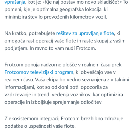
vprašanja
, kot je: »Kje naj postavimo novo skladišče?« To
pomeni, kje je optimalna geografska lokacija, ki
minimizira število prevoženih kilometrov vozil.
Na kratko, potrebujete
rešitev za upravljanje flote
, ki
omogoča rast operacij vaše flote in raste skupaj z vašim
podjetjem. In ravno to vam nudi Frotcom.
Frotcom ponuja nadzorne plošče v realnem času prek
Frotcomov televizijski program
, ki obveščajo vse v
realnem času. Vaša ekipa bo vedno seznanjena z vitalnimi
informacijami, kot so odkloni poti, opozorila za
vzdrževanje in trendi vedenja voznikov, kar optimizira
operacije in izboljšuje sprejemanje odločitev.
Z ekosistemom integracij Frotcom brezhibno združuje
podatke o uspešnosti vaše flote.