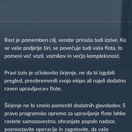
Načrtovanje in spremljanje poti
Samodejno prepoznavanje voznika
Rast je pomemben cilj, vendar prinaša tudi izzive. Ko
Odkrijte vse funkcije
se vaše podjetje širi, se povečuje tudi vaša flota, to
pomeni več vozil, voznikov in večjo kompleksnost.
Pravi izziv je učinkovito širjenje, ne da bi izgubili
Kako bomo rešili vse potrebe dejavnosti flote
pregled, preobremenili svojo ekipo ali najeli dodatno
raven upravljavcev flote.
Izračun prihrankov
Širjenje ne bi smelo pomeniti dodatnih glavobolov. S
pravo programsko opremo za upravljanje flote lahko
rastete samozavestno, ohranjate popoln nadzor,
poenostavite operacije in zagotovite, da vaše