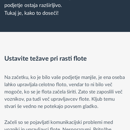
podjetje ostaja razširljivo.
Tukaj je, kako to doseči!
Ustavite težave pri rasti flote
Na začetku, ko je bilo vaše podjetje manjše, je ena oseba
lahko upravljala celotno floto, vendar to ni bilo več
mogoče, ko se je flota začela širiti. Zato ste zaposlili več
voznikov, pa tudi več upravljavcev flote. Kljub temu
stvari še vedno ne potekajo povsem gladko.
Začeli so se pojavljati komunikacijski problemi med
vozniki in upravljavci flote. Nesporazumi. Pritožbe