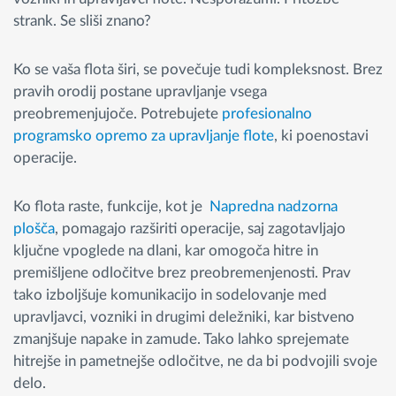
strank. Se sliši znano?
Ko se vaša flota širi, se povečuje tudi kompleksnost. Brez
pravih orodij postane upravljanje vsega
preobremenjujoče. Potrebujete
profesionalno
programsko opremo za upravljanje flote
, ki poenostavi
operacije.
Ko flota raste, funkcije, kot je
Napredna nadzorna
plošča
, pomagajo razširiti operacije, saj zagotavljajo
ključne vpoglede na dlani, kar omogoča hitre in
premišljene odločitve brez preobremenjenosti. Prav
tako izboljšuje komunikacijo in sodelovanje med
upravljavci, vozniki in drugimi deležniki, kar bistveno
zmanjšuje napake in zamude. Tako lahko sprejemate
hitrejše in pametnejše odločitve, ne da bi podvojili svoje
delo.