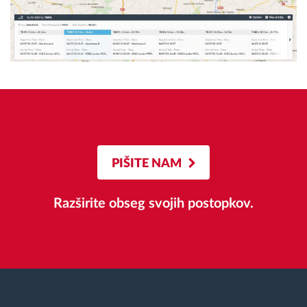
PIŠITE NAM
Razširite obseg svojih postopkov.