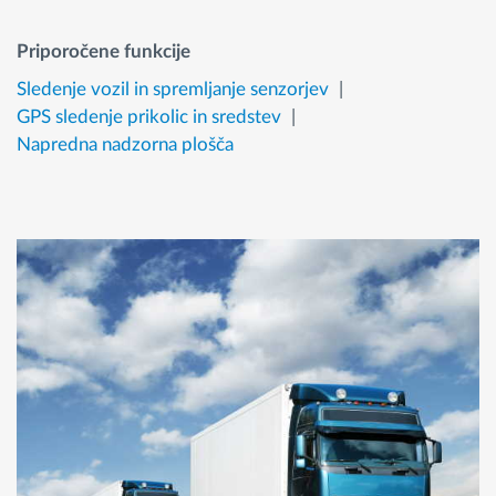
Priporočene funkcije
Sledenje vozil in spremljanje senzorjev
GPS sledenje prikolic in sredstev
Napredna nadzorna plošča