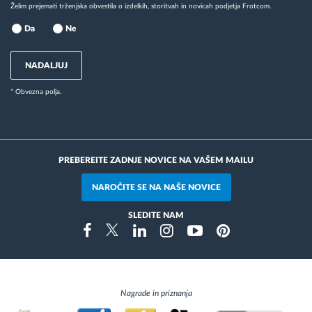
Želim prejemati trženjska obvestila o izdelkih, storitvah in novicah podjetja Frotcom.
Da
Ne
NADALJUJ
* Obvezna polja.
PREBEREITE ZADNJE NOVICE NA VAŠEM MAILU
NAROČITE SE NA NAŠE NOVICE
SLEDITE NAM
Instragram
Facebook
Twitter
Linkedin
Youtube
Pinterest
Nagrade in priznanja