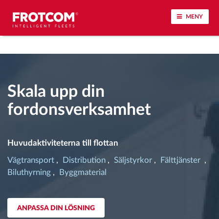
MENY
Spårning av fordon och sensorövervaktning
Körbeteende analys
Skala upp din
fordonsverksamhet
Körtidsövervakning
Workforce management
Huvudaktiviteterna till flottan
Vägtransport
Distribution
Säljstyrkor
Fälttjänster
järrstyrd nedladdning från färdskrivare
Biluthyrning
Byggmaterial
Åtkomstkontroll
ANPASSA DIN LÖSNING
Bränslehantering