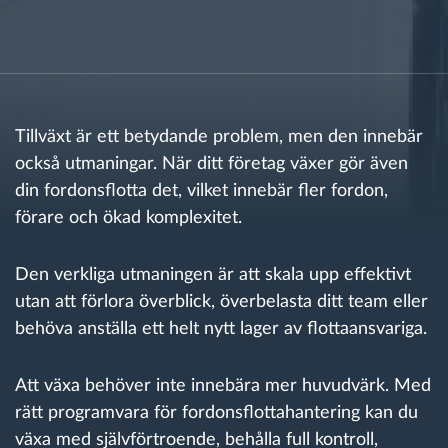
Ruttplanering och övervakning
Automatisk förare identifiering
Tillväxt är ett betydande problem, men den innebär
Upptäck alla funktioner
också utmaningar. När ditt företag växer gör även
din fordonsflotta det, vilket innebär fler fordon,
förare och ökad komplexitet.
Vi löser varje flottas verksamhetsbehov
Den verkliga utmaningen är att skala upp effektivt
utan att förlora överblick, överbelasta ditt team eller
Sparkalkylator
behöva anställa ett helt nytt lager av flottaansvariga.
Att växa behöver inte innebära mer huvudvärk. Med
rätt programvara för fordonsflottahantering kan du
växa med självförtroende, behålla full kontroll,