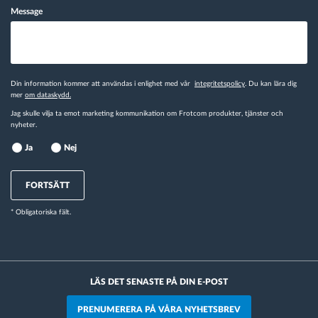
Message
Din information kommer att användas i enlighet med vår
integritetspolicy
. Du kan lära dig
mer
om dataskydd.
Jag skulle vilja ta emot marketing kommunikation om Frotcom produkter, tjänster och
nyheter.
Ja
Nej
FORTSÄTT
* Obligatoriska fält.
LÄS DET SENASTE PÅ DIN E-POST
PRENUMERERA PÅ VÅRA NYHETSBREV