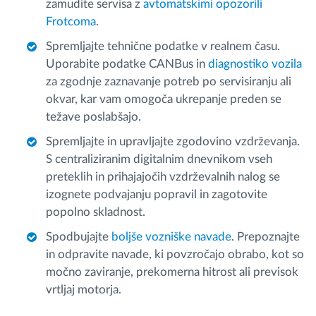
zamudite servisa z
avtomatskimi opozorili
Frotcoma
.
Spremljajte tehnične podatke v realnem času.
Uporabite podatke CANBus in
diagnostiko vozila
za zgodnje zaznavanje potreb po servisiranju ali
okvar, kar vam omogoča ukrepanje preden se
težave poslabšajo.
Spremljajte in upravljajte zgodovino vzdrževanja.
S centraliziranim digitalnim dnevnikom vseh
preteklih in prihajajočih vzdrževalnih nalog se
izognete podvajanju popravil in zagotovite
popolno skladnost.
Spodbujajte
boljše vozniške navade
. Prepoznajte
in odpravite navade, ki povzročajo obrabo, kot so
močno zaviranje, prekomerna hitrost ali previsok
vrtljaj motorja.