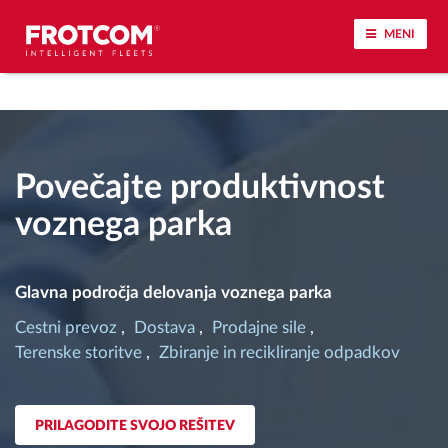
MENI
Sledenje vozil in spremljanje senzorjev
Analiza vedenja med vožnjo
Povečajte produktivnost
voznega parka
Spremljanje voznih časov
Upravljanje delovne sile
Glavna področja delovanja voznega parka
Cestni prevoz
Dostava
Prodajne sile
Oddaljen prenos podatkov iz tahografa
Terenske storitve
Zbiranje in recikliranje odpadkov
Nadzor nad dostopom
PRILAGODITE SVOJO REŠITEV
Upravljanje porabe goriva