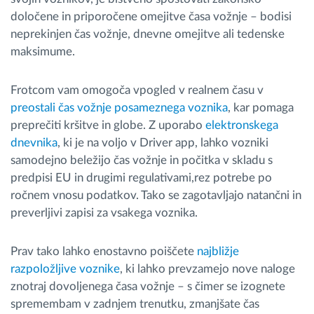
določene in priporočene omejitve časa vožnje – bodisi
neprekinjen čas vožnje, dnevne omejitve ali tedenske
maksimume.
Frotcom vam omogoča vpogled v realnem času v
preostali čas vožnje posameznega voznika
, kar pomaga
preprečiti kršitve in globe. Z uporabo
elektronskega
dnevnika
, ki je na voljo v Driver app, lahko vozniki
samodejno beležijo čas vožnje in počitka v skladu s
predpisi EU in drugimi regulativami,rez potrebe po
ročnem vnosu podatkov. Tako se zagotavljajo natančni in
preverljivi zapisi za vsakega voznika.
Prav tako lahko enostavno poiščete
najbližje
razpoložljive voznike
, ki lahko prevzamejo nove naloge
znotraj dovoljenega časa vožnje – s čimer se izognete
spremembam v zadnjem trenutku, zmanjšate čas