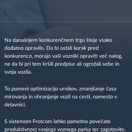
Načrtovanje in spremljanje poti
Samodejno prepoznavanje voznika
Na današnjem konkurenčnem trgu šteje vsako
Odkrijte vse funkcije
dodatno opravilo. Da bi ostali korak pred
konkurenco, morajo vaši vozniki opraviti več nalog,
ne da bi pri tem kršili predpise ali ogrožali sebe in
svoja vozila.
Kako bomo rešili vse potrebe dejavnosti flote
To pomeni optimizacijo urnikov, zmanjšanje časa
Izračun prihrankov
mirovanja in ohranjanje vozil na cesti, namesto v
delavnici.
S sistemom Frotcom lahko pametno povečate
produktivnost svojega voznega parka ter zagotovite,