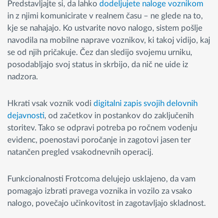
Predstavljajte si, da lahko
dodeljujete naloge voznikom
in z njimi komunicirate v realnem času – ne glede na to,
kje se nahajajo. Ko ustvarite novo nalogo, sistem pošlje
navodila na mobilne naprave voznikov, ki takoj vidijo, kaj
se od njih pričakuje. Čez dan sledijo svojemu urniku,
posodabljajo svoj status in skrbijo, da nič ne uide iz
nadzora.
Hkrati vsak voznik vodi
digitalni zapis svojih delovnih
dejavnosti
, od začetkov in postankov do zaključenih
storitev. Tako se odpravi potreba po ročnem vodenju
evidenc, poenostavi poročanje in zagotovi jasen ter
natančen pregled vsakodnevnih operacij.
Funkcionalnosti Frotcoma delujejo usklajeno, da vam
pomagajo izbrati pravega voznika in vozilo za vsako
nalogo, povečajo učinkovitost in zagotavljajo skladnost.