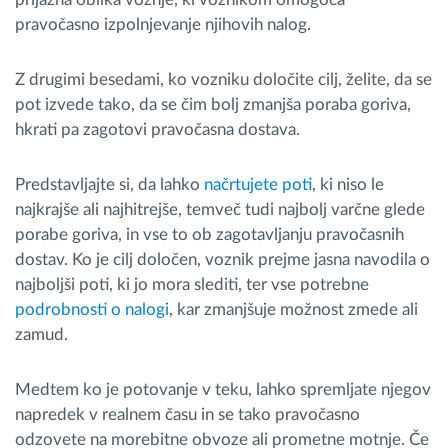
pravočasno izpolnjevanje njihovih nalog.
Z drugimi besedami, ko vozniku določite cilj, želite, da se
pot izvede tako, da se čim bolj zmanjša poraba goriva,
hkrati pa zagotovi pravočasna dostava.
Predstavljajte si, da lahko
načrtujete poti
, ki niso le
najkrajše ali najhitrejše, temveč tudi najbolj varčne glede
porabe goriva, in vse to ob zagotavljanju pravočasnih
dostav. Ko je cilj določen, voznik prejme jasna navodila o
najboljši poti, ki jo mora slediti, ter vse potrebne
podrobnosti o nalogi
, kar zmanjšuje možnost zmede ali
zamud.
Medtem ko je potovanje v teku, lahko spremljate njegov
napredek v realnem času in se tako pravočasno
odzovete na morebitne obvoze ali prometne motnje. Če