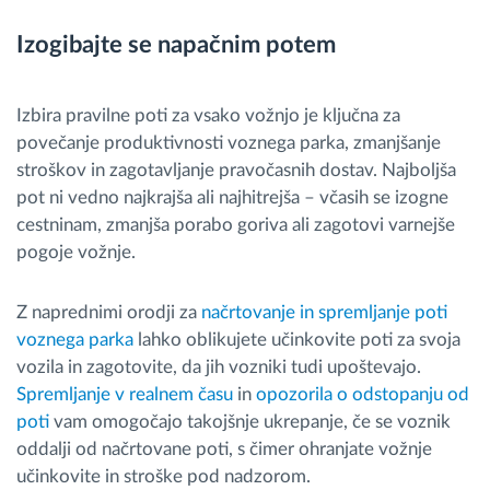
Izogibajte se napačnim potem
Izbira pravilne poti za vsako vožnjo je ključna za
povečanje produktivnosti voznega parka, zmanjšanje
stroškov in zagotavljanje pravočasnih dostav. Najboljša
pot ni vedno najkrajša ali najhitrejša – včasih se izogne
cestninam, zmanjša porabo goriva ali zagotovi varnejše
pogoje vožnje.
Z naprednimi orodji za
načrtovanje in spremljanje poti
voznega parka
lahko oblikujete učinkovite poti za svoja
vozila in zagotovite, da jih vozniki tudi upoštevajo.
Spremljanje v realnem času
in
opozorila o odstopanju od
poti
vam omogočajo takojšnje ukrepanje, če se voznik
oddalji od načrtovane poti, s čimer ohranjate vožnje
učinkovite in stroške pod nadzorom.