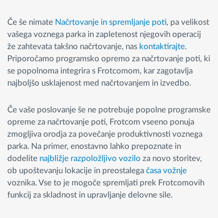
Če še nimate
Načrtovanje in spremljanje poti
, pa velikost
vašega voznega parka in zapletenost njegovih operacij
že zahtevata takšno načrtovanje, nas
kontaktirajte
.
Priporočamo programsko opremo za načrtovanje poti, ki
se popolnoma integrira s Frotcomom, kar zagotavlja
najboljšo usklajenost med načrtovanjem in izvedbo.
Če vaše poslovanje še ne potrebuje popolne programske
opreme za načrtovanje poti, Frotcom vseeno ponuja
zmogljiva orodja za povečanje produktivnosti voznega
parka. Na primer, enostavno lahko prepoznate in
dodelite
najbližje razpoložljivo vozilo
za novo storitev,
ob upoštevanju lokacije in preostalega
časa vožnje
voznika. Vse to je mogoče spremljati prek Frotcomovih
funkcij za skladnost in upravljanje delovne sile.