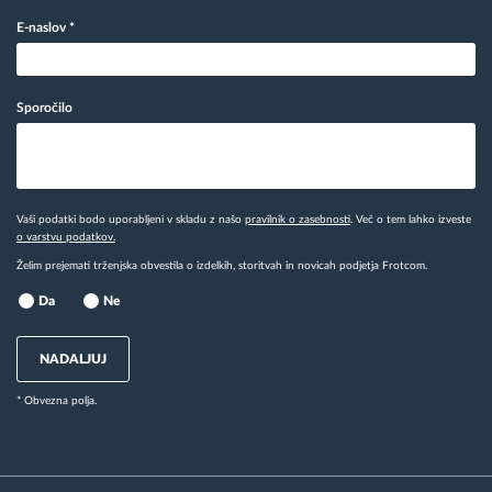
E-naslov
*
Sporočilo
Vaši podatki bodo uporabljeni v skladu z našo
pravilnik o zasebnosti
. Več o tem lahko izveste
o varstvu podatkov.
Želim prejemati trženjska obvestila o izdelkih, storitvah in novicah podjetja Frotcom.
Da
Ne
NADALJUJ
* Obvezna polja.