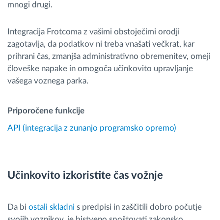
mnogi drugi.
Integracija Frotcoma z vašimi obstoječimi orodji
zagotavlja, da podatkov ni treba vnašati večkrat, kar
prihrani čas, zmanjša administrativno obremenitev, omeji
človeške napake in omogoča učinkovito upravljanje
vašega voznega parka.
Priporočene funkcije
API (integracija z zunanjo programsko opremo)
Učinkovito izkoristite čas vožnje
Da bi
ostali skladni
s predpisi in zaščitili dobro počutje
svojih voznikov, je bistveno spoštovati zakonsko