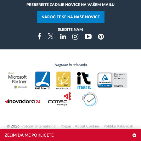
PREBEREITE ZADNJE NOVICE NA VAŠEM MAILU
NAROČITE SE NA NAŠE NOVICE
SLEDITE NAM
Instragram
Facebook
Twitter
Linkedin
Youtube
Pinterest
Nagrade in priznanja
© 2026
Frotcom International
Pogoji
About Cookies
Politika Kakovosti
Pravilnik o Zasebnosti
O Varstvu Podatkov
ŽELIM DA ME POKLICETE