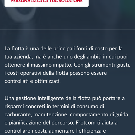
PERSONALIZZA LA TUA SOLUZIONE
Gestione carburante
Pianificazione dei percorsi e monitoraggio
Identificazione automatica del conducente
La flotta è una delle principali fonti di costo per la
Scopri tutte le caratteristiche
tua azienda, ma è anche uno degli ambiti in cui puoi
ottenere il massimo impatto. Con gli strumenti giusti,
i costi operativi della flotta possono essere
controllati e ottimizzati.
Come risolviamo tutte le attività della flotta
Una gestione intelligente della flotta può portare a
Scopri quanto risparmi
risparmi concreti in termini di consumo di
carburante, manutenzione, comportamento di guida
e pianificazione del percorso. Frotcom ti aiuta a
controllare i costi, aumentare l'efficienza e