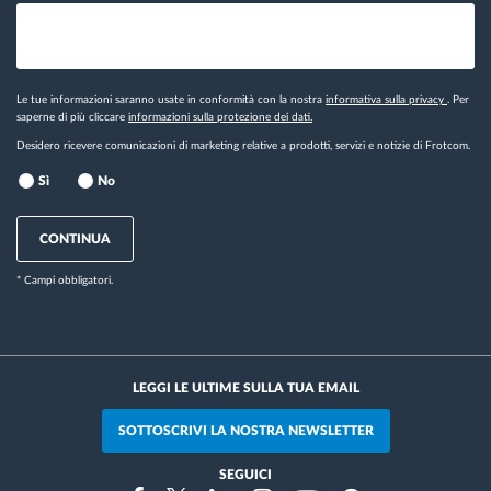
Le tue informazioni saranno usate in conformità con la nostra
informativa sulla privacy
. Per
saperne di più cliccare
informazioni sulla protezione dei dati.
Desidero ricevere comunicazioni di marketing relative a prodotti, servizi e notizie di Frotcom.
Sì
No
CONTINUA
* Campi obbligatori.
LEGGI LE ULTIME SULLA TUA EMAIL
SOTTOSCRIVI LA NOSTRA NEWSLETTER
SEGUICI