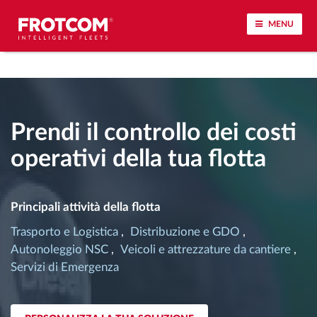
MENU
Tracciamento dei veicoli e monitoraggio dei
sensori
Prendi il controllo dei costi
Analisi dello stile di guida
operativi della tua flotta
Monitoraggio dei tempi di guida
Principali attività della flotta
Gestione delle forza lavoro
Trasporto e Logistica
Distribuzione e GDO
Autonoleggio NSC
Veicoli e attrezzature da cantiere
Download remoto del cronotachigrafo
Servizi di Emergenza
Controllo accessi