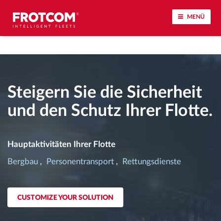
MENÜ
Vehicle tracking and sensor monitoring
Driving behavior analysis
Steigern Sie die Sicherheit
und den Schutz Ihrer Flotte.
Driving times monitoring
Workforce management
Hauptaktivitäten Ihrer Flotte
Bergbau
Personentransport
Rettungsdienste
Remote Tacho Download
Access control
CUSTOMIZE YOUR SOLUTION
Fuel management