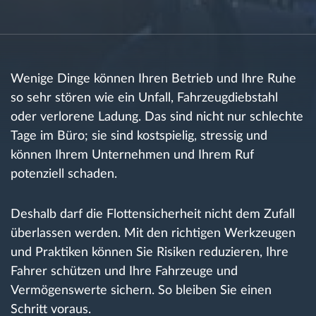
Route planning and monitoring
Automatic driver identification
Wenige Dinge können Ihren Betrieb und Ihre Ruhe
so sehr stören wie ein Unfall, Fahrzeugdiebstahl
Entdecken Sie alle Funktionen
oder verlorene Ladung. Das sind nicht nur schlechte
Tage im Büro; sie sind kostspielig, stressig und
können Ihrem Unternehmen und Ihrem Ruf
potenziell schaden.
How we solve each fleet activity needs
Deshalb darf die Flottensicherheit nicht dem Zufall
Ersparnis Rechner
überlassen werden. Mit den richtigen Werkzeugen
und Praktiken können Sie Risiken reduzieren, Ihre
Fahrer schützen und Ihre Fahrzeuge und
Vermögenswerte sichern. So bleiben Sie einen
Schritt voraus.