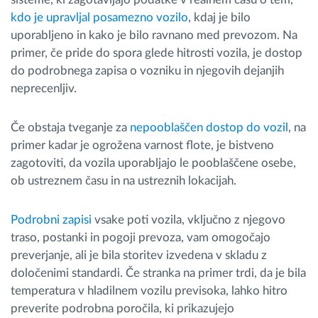
kdo je upravljal posamezno vozilo
, kdaj je bilo
uporabljeno in kako je bilo ravnano med prevozom. Na
primer, če pride do spora glede hitrosti vozila, je dostop
do podrobnega zapisa o vozniku in njegovih dejanjih
neprecenljiv.
Če obstaja tveganje za
nepooblaščen dostop do vozil
, na
primer kadar je ogrožena varnost flote, je bistveno
zagotoviti, da vozila uporabljajo le pooblaščene osebe,
ob ustreznem času in na ustreznih lokacijah.
Podrobni zapisi
vsake poti vozila, vključno z njegovo
traso, postanki in pogoji prevoza, vam omogočajo
preverjanje, ali je bila storitev izvedena v skladu z
določenimi standardi. Če stranka na primer trdi, da je bila
temperatura v hladilnem vozilu previsoka, lahko hitro
preverite podrobna poročila, ki prikazujejo