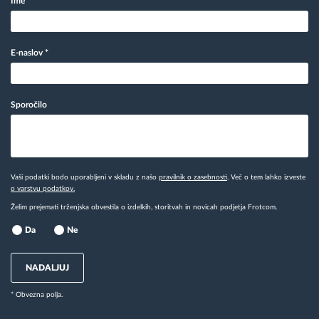
Ime
*
E-naslov
*
Sporočilo
Vaši podatki bodo uporabljeni v skladu z našo
pravilnik o zasebnosti
. Več o tem lahko izveste
o varstvu podatkov.
Želim prejemati trženjska obvestila o izdelkih, storitvah in novicah podjetja Frotcom.
Da
Ne
NADALJUJ
* Obvezna polja.