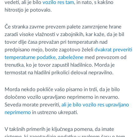
vedeti, ali je bilo
vozilo res tam
, in nato, s kakšno
hitrostjo je potovalo.
Če stranka zavrne prevzem palete zamrznjene hrane
zaradi visoke vlažnosti v zabojnikih, kar kaže, da je bil
tovor dlje časa prevažan pri temperaturah nad
predpisano mejo, boste zagotovo želeli
dvakrat preveriti
temperaturne podatke, zabeležene
med prevozom od
trenutka, ko je tovor zapustil hladilnico. Morda je
termostat na hladilni prikolici deloval nepravilno.
Morda nekdo pokliče vašo pisarno in trdi, da je bilo
določeno vozilo upravljano neprimerno in nevarno.
Seveda morate preveriti,
ali je bilo vozilo res upravljano
neprimerno
in ustrezno ukrepati.
V takšnih primerih je ključnega pomena, da imate
sisteme, ki zagotavljajo podatke v realnem času o tem,