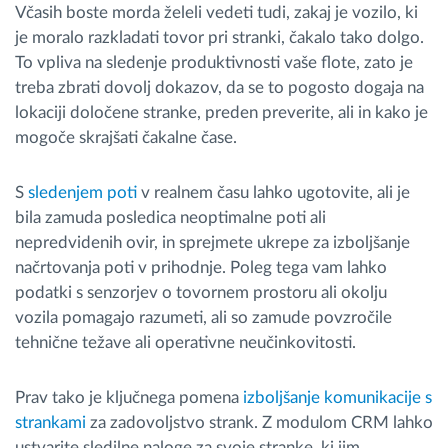
Včasih boste morda želeli vedeti tudi, zakaj je vozilo, ki
je moralo razkladati tovor pri stranki, čakalo tako dolgo.
To vpliva na sledenje produktivnosti vaše flote, zato je
treba zbrati dovolj dokazov, da se to pogosto dogaja na
lokaciji določene stranke, preden preverite, ali in kako je
mogoče skrajšati čakalne čase.
S
sledenjem poti
v realnem času lahko ugotovite, ali je
bila zamuda posledica neoptimalne poti ali
nepredvidenih ovir, in sprejmete ukrepe za izboljšanje
načrtovanja poti v prihodnje. Poleg tega vam lahko
podatki s senzorjev o tovornem prostoru ali okolju
vozila pomagajo razumeti, ali so zamude povzročile
tehnične težave ali operativne neučinkovitosti.
Prav tako je ključnega pomena
izboljšanje komunikacije s
strankami
za zadovoljstvo strank. Z modulom CRM lahko
ustvarite sledilne naloge za svoje stranke, ki jim