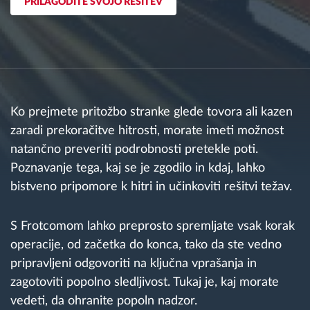
PRILAGODITE SVOJO REŠITEV
Načrtovanje in spremljanje poti
Samodejno prepoznavanje voznika
Ko prejmete pritožbo stranke glede tovora ali kazen
Odkrijte vse funkcije
zaradi prekoračitve hitrosti, morate imeti možnost
natančno preveriti podrobnosti pretekle poti.
Poznavanje tega, kaj se je zgodilo in kdaj, lahko
Kako bomo rešili vse potrebe dejavnosti flote
bistveno pripomore k hitri in učinkoviti rešitvi težav.
Izračun prihrankov
S Frotcomom lahko preprosto spremljate vsak korak
operacije, od začetka do konca, tako da ste vedno
pripravljeni odgovoriti na ključna vprašanja in
zagotoviti popolno sledljivost. Tukaj je, kaj morate
vedeti, da ohranite popoln nadzor.