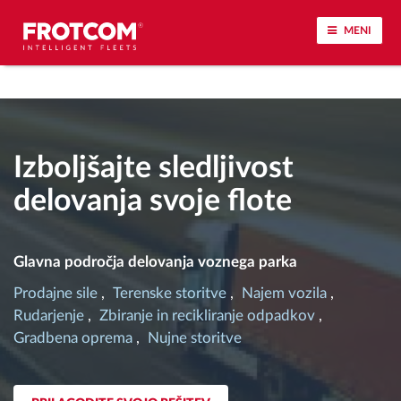
MENI
Sledenje vozil in spremljanje senzorjev
Analiza vedenja med vožnjo
Izboljšajte sledljivost
delovanja svoje flote
Spremljanje voznih časov
Upravljanje delovne sile
Glavna področja delovanja voznega parka
Prodajne sile
Terenske storitve
Najem vozila
Oddaljen prenos podatkov iz tahografa
Rudarjenje
Zbiranje in recikliranje odpadkov
Gradbena oprema
Nujne storitve
Nadzor nad dostopom
Upravljanje porabe goriva